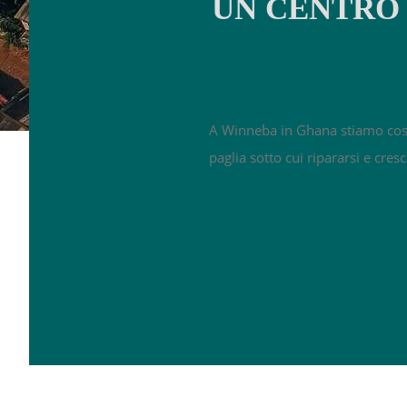
UN CENTRO 
A Winneba in Ghana stiamo cost
paglia sotto cui ripararsi e cres