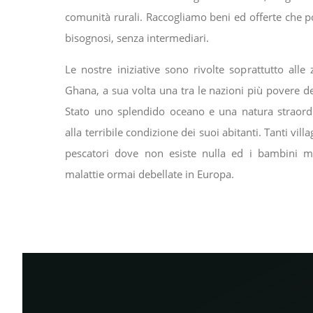
comunità rurali. Raccogliamo beni ed offerte che p
bisognosi, senza intermediari.
Le nostre iniziative sono rivolte soprattutto alle
Ghana, a sua volta una tra le nazioni più povere d
Stato uno splendido oceano e una natura straord
alla terribile condizione dei suoi abitanti. Tanti vill
pescatori dove non esiste nulla ed i bambini 
malattie ormai debellate in Europa.