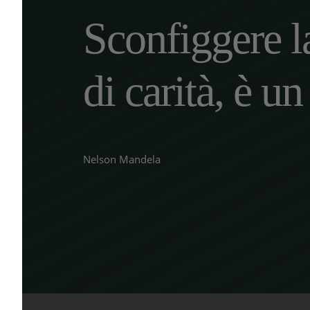
Sconfiggere 
di carità, è un
Nelson Mandela