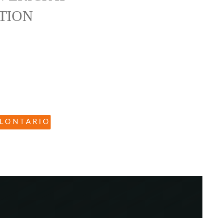
TION
tre idee, i nostri principi e vuoi entrare a far
ra squadra per dare il tuo contributo alle
vere dell’Africa, hai tutto quello che ti serve
olontario.
OLONTARIO