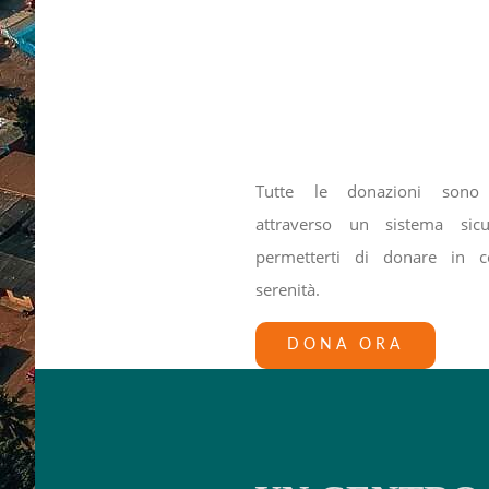
Tutte le donazioni sono 
attraverso un sistema sic
permetterti di donare in c
serenità.
DONA ORA