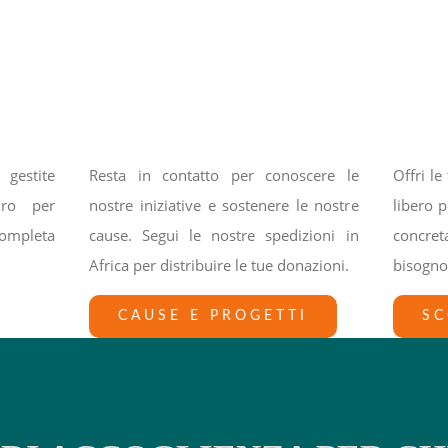
gestite
Resta in contatto per conoscere le
Offri l
uro per
nostre iniziative e sostenere le nostre
libero 
ompleta
cause. Segui le nostre spedizioni in
concre
Africa per distribuire le tue donazioni.
bisognos
CAUSE E PROGETTI
SC