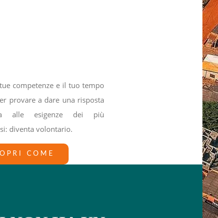
e tue competenze e il tuo tempo
per provare a dare una risposta
ta alle esigenze dei più
i: diventa volontario.
OPRI COME