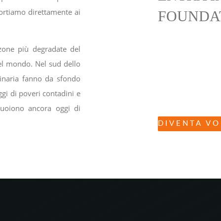
ortiamo direttamente ai
FOUNDA
 zone più degradate del
Se condividi le nos
el mondo. Nel sud dello
parte della nost
inaria fanno da sfondo
popolazioni più po
aggi di poveri contadini e
per diventare un v
muoiono ancora oggi di
DIVENTA V