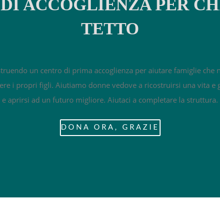
DI ACCOGLIENZA PER CH
TETTO
ruendo un centro di prima accoglienza per aiutare famiglie ch
cere i propri figli. Aiutiamo donne vedove a ricostruirsi una vita e
e aprirsi ad un futuro migliore. Aiutaci a completare la struttura.
DONA ORA, GRAZIE