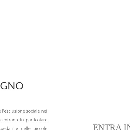
EGNO
 l’esclusione sociale nei
FARE LA DIFF
ncentrano in particolare
ENTRA I
spedali e nelle piccole