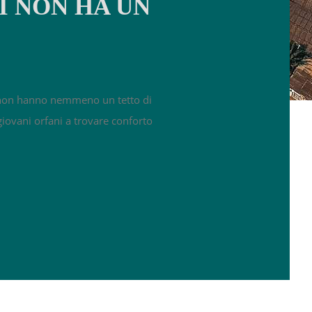
I NON HA UN
e non hanno nemmeno un tetto di
 giovani orfani a trovare conforto